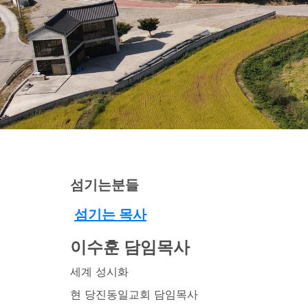
섬기는분들
섬기는 목사
이수훈 담임목사
세계 성시화
현 당진동일교회 담임목사