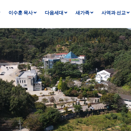
이수훈 목사
다음세대
새가족
사역과 선교