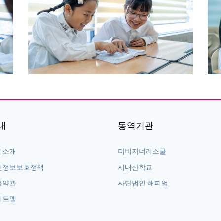
내
동역기관
회소개
더비저너리스쿨
인정보보호정책
시내산학교
용약관
사단법인 해피업
이트맵