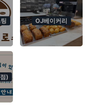
스팅
OJ베이커리
점)