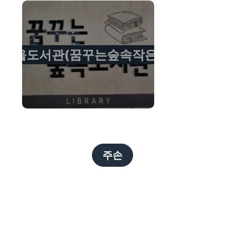
마을도서관(꿈꾸는숲속작은도서관)
주손