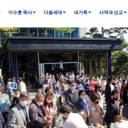
이수훈 목사
다음세대
새가족
사역과 선교
며