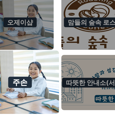
오제이샵
맘들의 숲속 로
주손
따뜻한 안내소(서