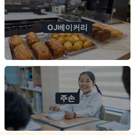
OJ베이커리
주손