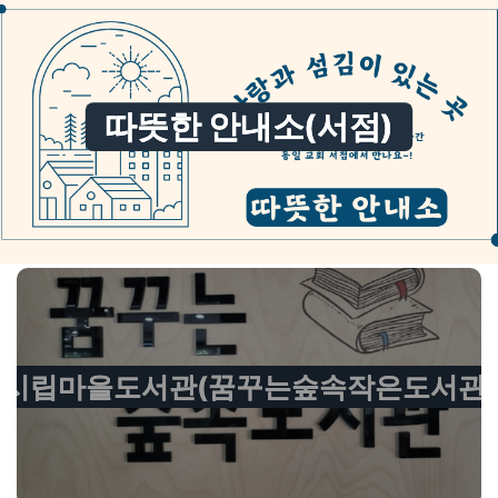
따뜻한 안내소(서점)
시립마을도서관(꿈꾸는숲속작은도서관)