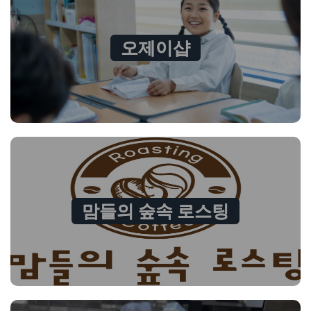
오제이샵
맘들의 숲속 로스팅